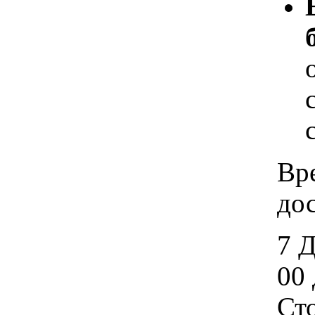
Вр
дос
7 
00 
Ст