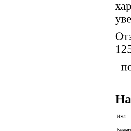
хар
ув
Отз
12
п
На
Имя
Комме