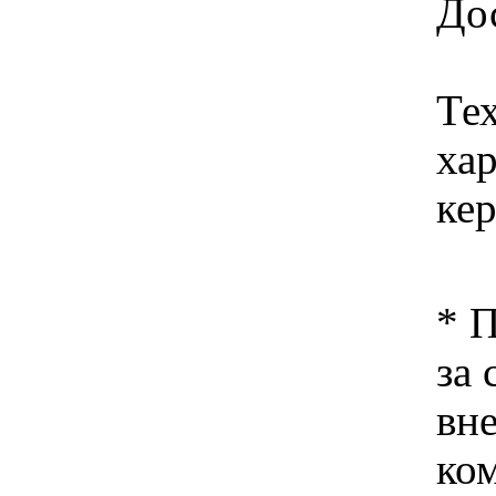
Дос
Те
хар
кер
* 
за 
вн
ко