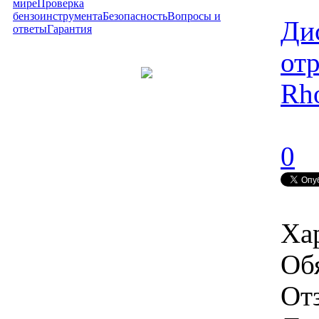
мире
Проверка
бензоинструмента
Безопасность
Вопросы и
Дис
ответы
Гарантия
от
Rh
0
Ха
Об
От