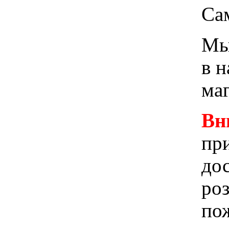
Са
Мы 
в 
ма
Вн
при
до
ро
пож