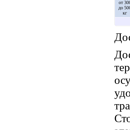
от 30
до 50
кг
Дос
Дос
те
ос
удо
тр
Ст