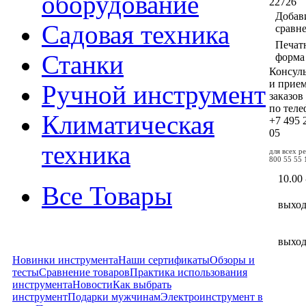
оборудование
22726
Добав
Садовая техника
сравн
Печат
Станки
форма
Консул
и прие
Ручной инструмент
заказов
по тел
Климатическая
+7 495
05
техника
для всех р
800 55 55 
10.00 
Все Товары
выхо
выхо
Новинки инструмента
Наши сертификаты
Обзоры и
тесты
Сравнение товаров
Практика использования
инструмента
Новости
Как выбрать
инструмент
Подарки мужчинам
Электроинструмент в