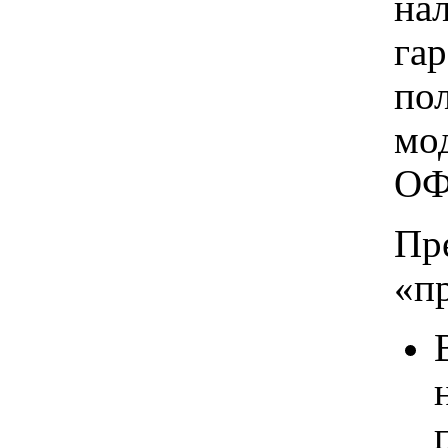
на
га
по
мо
ОФ
Пр
«п