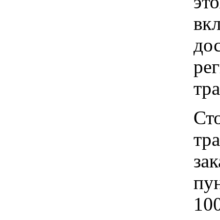
это
вкл
до
рег
тр
Ст
тр
зак
пу
100